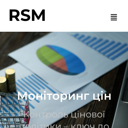
RSM
Моніторинг цін
Контроль цінової
політики – ключ до