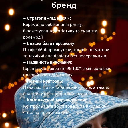
бренд
– Стратегія «під ключ»:
Беремо на себе аналіз ринку,
бюджетування, логістику та скрипти
взаємодії
– Власна база персоналу:
Професійні промоутери, хостес, аніматори
та технічні спеціалісти без посередників
– Надійність виконання:
Гарантуємо закриття 95-100% змін завдяки
власній бригаді резерву
– Повний контроль:
Надаємо фото- та відео-звітність, а також
аналітику ефективності в реальному часі
– Комплексний мерчандайзинг:
Контроль наявності товару та викладка
чітко за планограмою