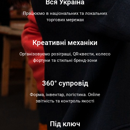
Вся Україна
Працюємо в національних та локальних
торгових мережах
Креативні механіки
Організовуємо розіграші, QR-квести, колесо
фортуни та стильні бренд-зони
360° супровід
Форма, інвентар, логістика.
Online
звітність та контроль якості
Під ключ