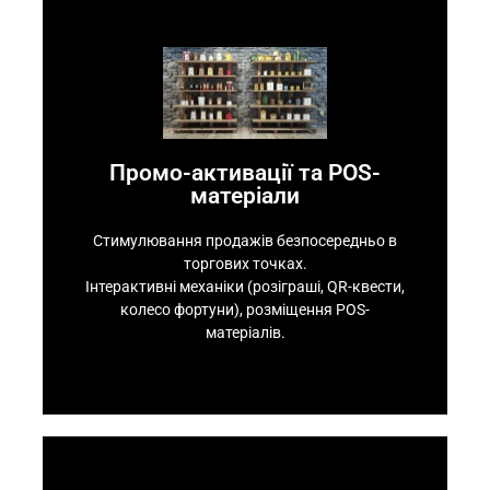
Контакти
аудиторією.
Промо-активації та POS-
Зростання емоційного контакту з
матеріали
матеріалів.
колесо фортуни), розміщення POS-
Стимулювання продажів безпосередньо в
Інтерактивні механіки (розіграші, QR-квести,
торгових точках.
матеріали
Інтерактивні механіки (розіграші, QR-квести,
Промо-активації та POS-
колесо фортуни), розміщення POS-
матеріалів.