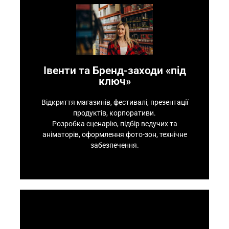
Контакти
Якісна організація події, що працює на імідж.
Івенти та Бренд-заходи «під
забезпечення.
ключ»
аніматорів, оформлення фото-зон, технічне
Розробка сценарію, підбір ведучих та
Відкриття магазинів, фестивалі, презентації
продуктів, корпоративи.
ключ»
Івенти та Бренд-заходи «під
Розробка сценарію, підбір ведучих та
аніматорів, оформлення фото-зон, технічне
забезпечення.