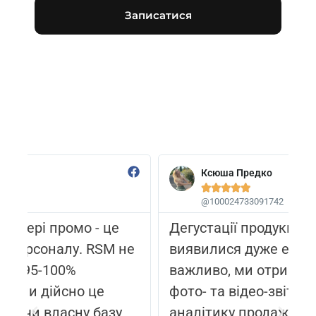
Записатися
Ксюша Предко





@100024733091742
Дегустації продукції від RSM
М
е
виявилися дуже ефективними. Що
в
важливо, ми отримали не лише
к
фото- та відео-звіти, а й детальну
с
аналітику продажів та фідбек, що
у