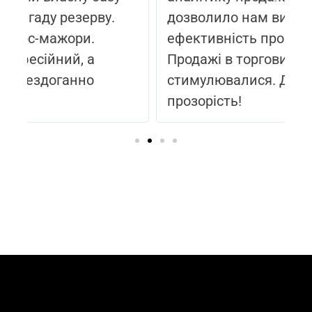
дозволило нам виміряти пряму
к
ефективність промо-активності.
с
Продажі в торгових точках дійсно
с
стимулювалися. Дякуємо за
з
прозорість!