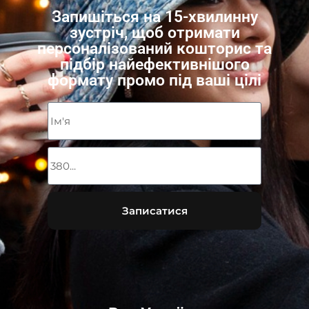
Запишіться на 15-хвилинну
зустріч, щоб отримати
персоналізований кошторис та
підбір найефективнішого
формату промо під ваші цілі
Записатися