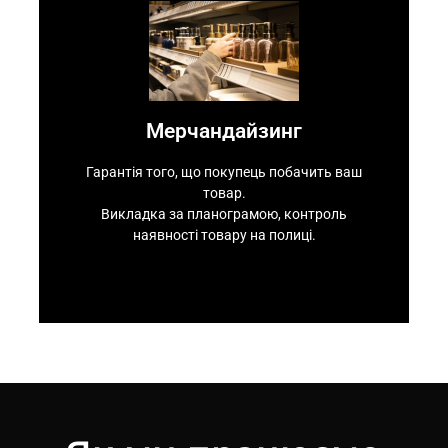
Контакти
залишків.
Звітність у реальному часі та контроль
Мерчандайзинг
наявності товару на полиці.
Викладка за планограмою, контроль
Гарантія того, що покупець побачить ваш
товар.
Мерчандайзинг
Викладка за планограмою, контроль
наявності товару на полиці.