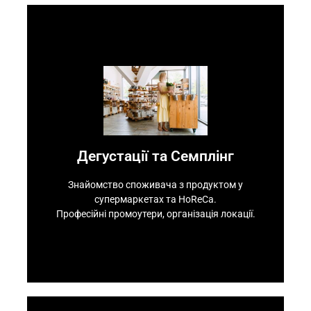
Контакти
від покупців)
Повна звітність (фото, відео, продажі, фідбек
Дегустації та Семплінг
Професійні промоутери, організація локації.
Знайомство споживача з продуктом у
Дегустації та Семплінг
супермаркетах та HoReCa.
Професійні промоутери, організація локації.